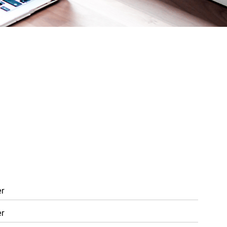
er
er