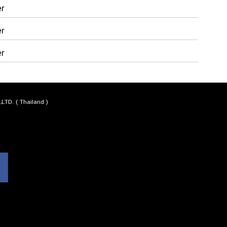
er
er
er
LTD. ( Thailand )