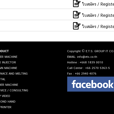
ใบสมัคร / Regist
ใบสมัคร / Regist
ใบสมัคร / Regist
ODUCT
Copyright © E.T.S. GROUP IT CO.,
ER MACHINE
EMAIL:
info@ets.co.th
 INJECTOR
Hotline :
+668 1839 0010
IN MACHINE
Call Center :
+66 2570 5363-5
NACE AND MELTING
Fax :
+66 2940 4076
TAL
ER MACHINE
VICE / CONSULTING
P VIDEO
COND HAND
PRINTER